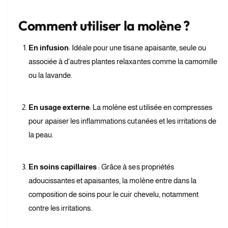
t
f
y
o
f
Comment utiliser la molène ?
r
o
M
r
En infusion
: Idéale pour une tisane apaisante, seule ou
o
M
l
associée à d’autres plantes relaxantes comme la camomille
o
è
l
ou la lavande.
n
è
e
n
e
En usage externe
: La molène est utilisée en compresses
pour apaiser les inflammations cutanées et les irritations de
la peau.
En soins capillaires
: Grâce à ses propriétés
adoucissantes et apaisantes, la molène entre dans la
composition de soins pour le cuir chevelu, notamment
contre les irritations.