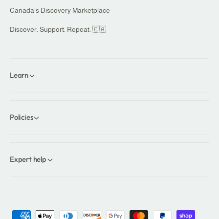
Canada's Discovery Marketplace
Discover. Support. Repeat. 🇨🇦
Learn
Policies
Expert help
P