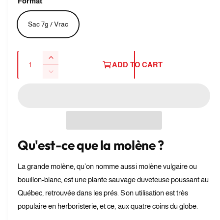
g
Format
l
d
a
l
u
l
Sac 7g / Vrac
e
l
r
a
y
Q
I
r
ADD TO CART
v
u
n
D
p
i
c
a
e
r
r
e
c
n
e
r
w
i
t
a
e
s
i
c
a
e
t
s
e
Qu'est-ce que la molène ?
q
e
y
u
q
a
La grande molène, qu’on nomme aussi molène vulgaire ou
u
n
a
bouillon-blanc, est une plante sauvage duveteuse poussant au
t
n
Québec, retrouvée dans les prés. Son utilisation est très
i
t
t
populaire en herboristerie, et ce, aux quatre coins du globe.
i
y